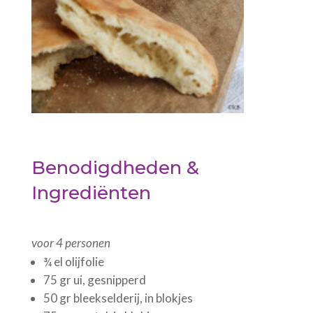
Benodigdheden &
Ingrediënten
voor 4 personen
¾ el olijfolie
75 gr ui, gesnipperd
50 gr bleekselderij, in blokjes