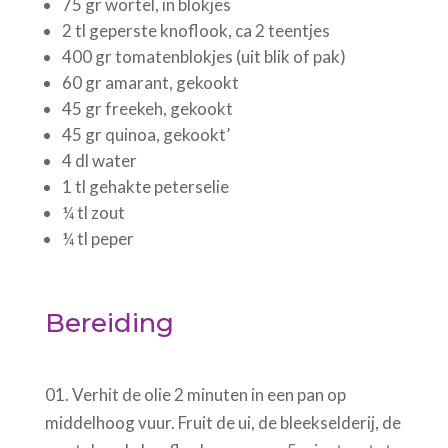
75 gr wortel, in blokjes
2 tl geperste knoflook, ca 2 teentjes
400 gr tomatenblokjes (uit blik of pak)
60 gr amarant, gekookt
45 gr freekeh, gekookt
45 gr quinoa, gekookt’
4 dl water
1 tl gehakte peterselie
¼ tl zout
¼ tl peper
Bereiding
01. Verhit de olie 2 minuten in een pan op
middelhoog vuur. Fruit de ui, de bleekselderij, de