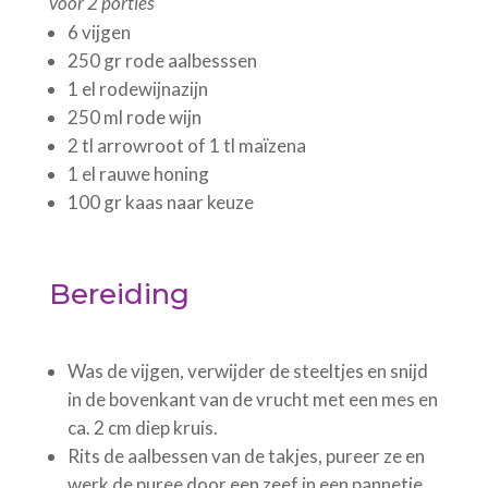
voor 2 porties
6 vijgen
250 gr rode aalbesssen
1 el rodewijnazijn
250 ml rode wijn
2 tl arrowroot of 1 tl maïzena
1 el rauwe honing
100 gr kaas naar keuze
Bereiding
Was de vijgen, verwijder de steeltjes en snijd
in de bovenkant van de vrucht met een mes en
ca. 2 cm diep kruis.
Rits de aalbessen van de takjes, pureer ze en
werk de puree door een zeef in een pannetje.