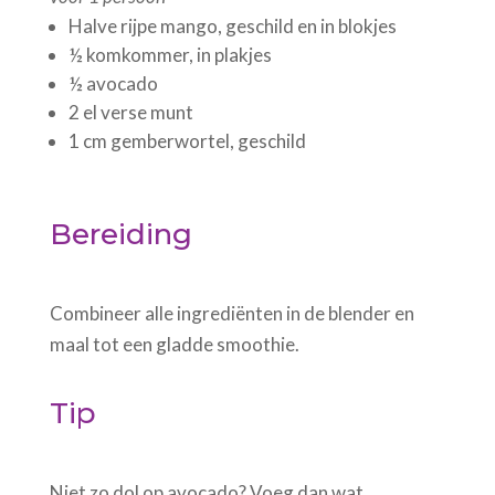
Halve rijpe mango, geschild en in blokjes
½ komkommer, in plakjes
½ avocado
2 el verse munt
1 cm gemberwortel, geschild
Bereiding
Combineer alle ingrediënten in de blender en
maal tot een gladde smoothie.
Tip
Niet zo dol op avocado? Voeg dan wat