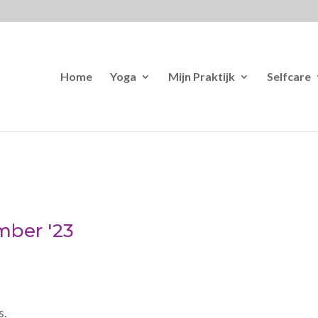
Home
Yoga
Mijn Praktijk
Selfcare
ber '23
s.