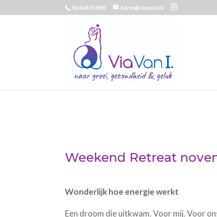
0610401698
karin@viavani.nl
Weekend Retreat novem
Wonderlijk hoe energie werkt
Een droom die uitkwam. Voor mij. Voor on