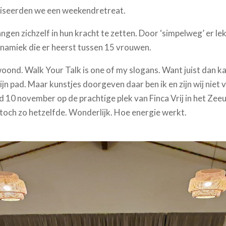
seerden we een weekendretreat.
gen zichzelf in hun kracht te zetten. Door ‘simpelweg’ er lekk
ynamiek die er heerst tussen 15 vrouwen.
ewoond. Walk Your Talk is one of my slogans. Want juist dan ka
jn pad. Maar kunstjes doorgeven daar ben ik en zijn wij niet va
d 10 november op de prachtige plek van Finca Vrij in het Zee
 toch zo hetzelfde. Wonderlijk. Hoe energie werkt.