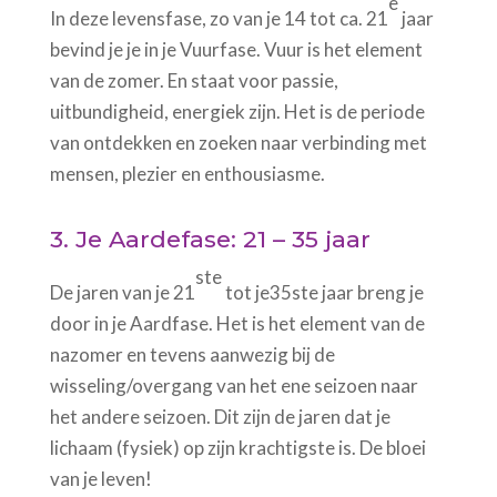
e
In deze levensfase, zo van je 14 tot ca. 21
jaar
bevind je je in je Vuurfase. Vuur is het element
van de zomer. En staat voor passie,
uitbundigheid, energiek zijn. Het is de periode
van ontdekken en zoeken naar verbinding met
mensen, plezier en enthousiasme.
3. Je Aardefase: 21 – 35 jaar
ste
De jaren van je 21
tot je35ste jaar breng je
door in je Aardfase. Het is het element van de
nazomer en tevens aanwezig bij de
wisseling/overgang van het ene seizoen naar
het andere seizoen. Dit zijn de jaren dat je
lichaam (fysiek) op zijn krachtigste is. De bloei
van je leven!